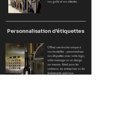
vos goûts et vos attentes.
Personnalisation d’étiquettes
Offrez une touche unique à
vos bouteilles : personnalisez
vos étiquettes avec votre logo,
votre message ou un design
sur mesure. Idéal pour les
cadeaux, les entreprises ou les
événements spéciaux.
Nettoyage de fûts
Nous proposons un service
professionnel de nettoyage de
fûts pour garantir hygiène et