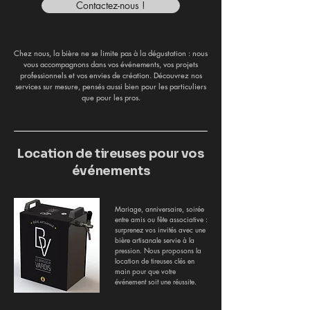
Contactez-nous !
Chez nous, la bière ne se limite pas à la dégustation : nous
vous accompagnons dans vos événements, vos projets
professionnels et vos envies de création. Découvrez nos
services sur mesure, pensés aussi bien pour les particuliers
que pour les pros.
Location de tireuses pour vos
événements
Mariage, anniversaire, soirée
entre amis ou fête associative :
surprenez vos invités avec une
bière artisanale servie à la
pression. Nous proposons la
location de tireuses clés en
main pour que votre
événement soit une réussite.