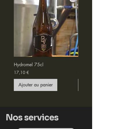
Hydromel 75cl
BV Rosée 33cl
Prix
Prix
17,10 €
3,30 €
Ajouter au panier
Ajouter au panier
Nos services